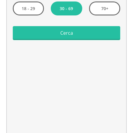
30 - 69
18 - 29
70+
Cerca