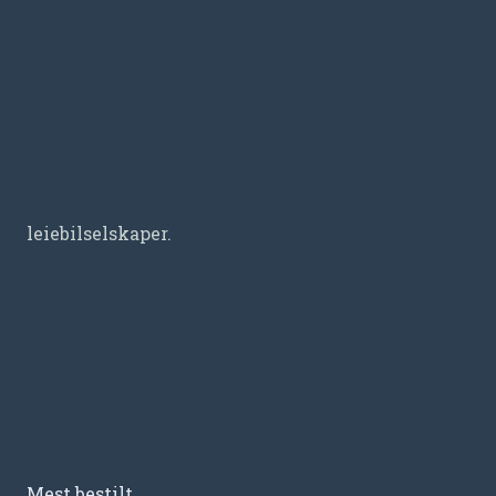
leiebilselskaper.
Mest bestilt