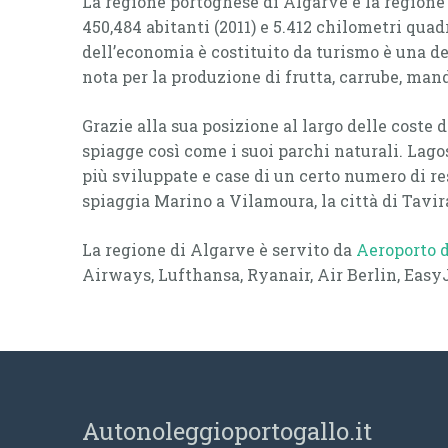
La regione portoghese di Algarve è la regione 
450,484 abitanti (2011) e 5.412 chilometri quad
dell’economia è costituito da turismo è una del
nota per la produzione di frutta, carrube, mando
Grazie alla sua posizione al largo delle coste
spiagge così come i suoi parchi naturali. Lag
più sviluppate e case di un certo numero di res
spiaggia Marino a Vilamoura, la città di Tavira 
La regione di Algarve è servito da
Aeroporto d
Airways, Lufthansa, Ryanair, Air Berlin, EasyJ
Autonoleggioportogallo.it