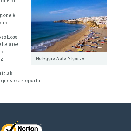
ione di
gione è
mare.
vigliose
lle aree
la
z.
Noleggio Auto Algarve
ritish
 questo aeroporto.